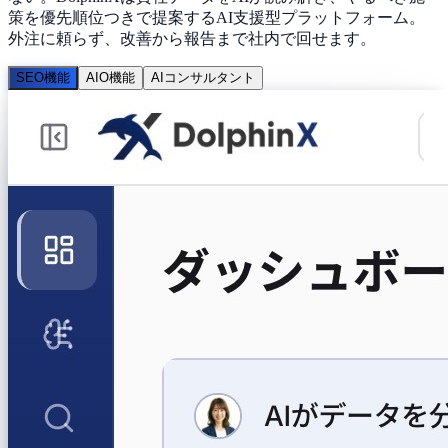
策を優先順位つきで提案するAI支援型プラットフォーム
。
外注に頼らず、改善から報告まで
社内で回せます
。
SEO機能
AIO機能
AIコンサルタント