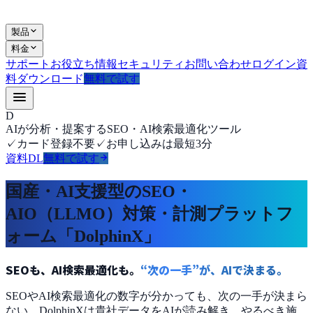
製品
料金
サポート
お役立ち情報
セキュリティ
お問い合わせ
ログイン
資
料ダウンロード
無料で試す
D
AIが分析・提案するSEO・AI検索最適化ツール
✓
カード登録不要
✓
お申し込みは最短3分
資料DL
無料で試す
国産・AI支援型のSEO・
AIO（LLMO）対策・計測プラットフ
ォーム「DolphinX」
SEOも、AI検索最適化も。
“次の一手”が、AIで決まる。
SEOやAI検索最適化の数字が分かっても、次の一手が決まら
ない。DolphinXは貴社データをAIが読み解き、
やるべき施