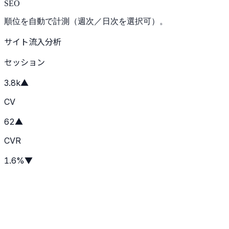
SEO
順位を自動で計測（週次／日次を選択可）。
サイト流入分析
セッション
3.8k
▲
CV
62
▲
CVR
1.6%
▼