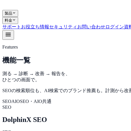
製品
料金
サポート
お役立ち情報
セキュリティ
お問い合わせ
ログイン
資
Features
機能一覧
測る → 診断 → 改善 → 報告を、
ひとつの画面で。
SEOの検索順位も、AI検索でのブランド推薦も。計測から
SEO
AIO
SEO・AIO共通
SEO
DolphinX SEO